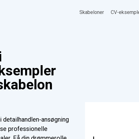
Skabeloner
CV-eksempl
i
Eksempler
(skabelon
i detailhandlen-ansøgning
se professionelle
ialer. Få din drømmerolle