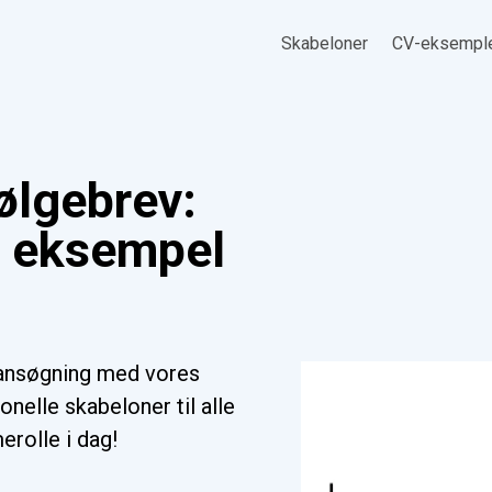
Skabeloner
CV-eksempl
ølgebrev:
, eksempel
ansøgning med vores
nelle skabeloner til alle
erolle i dag!