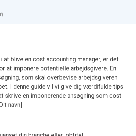
r)
i at blive en cost accounting manager, er det
for at imponere potentielle arbejdsgivere. En
ansøgning, som skal overbevise arbejdsgiveren
bet. I denne guide vil vi give dig værdifulde tips
 at skrive en imponerende ansøgning som cost
Dit navn]
anset din branche eller jobtitel.