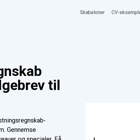
Skabeloner
CV-eksempl
gnskab
gebrev til
stningsregnskab-
orm. Gennemse
iveauer og specialer. Få