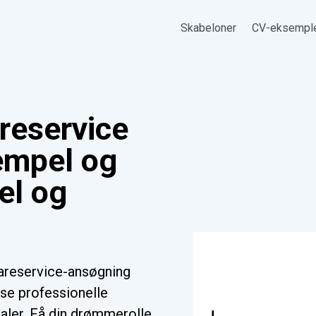
Skabeloner
CV-eksempl
reservice
empel og
el og
areservice-ansøgning
se professionelle
ialer. Få din drømmerolle