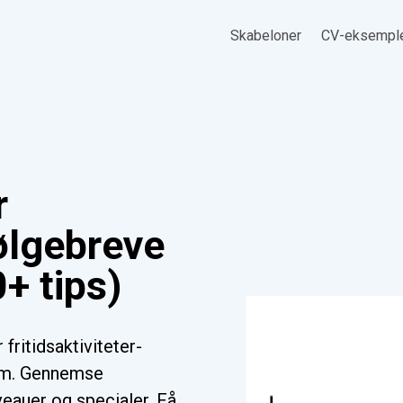
Skabeloner
CV-eksempl
r
ølgebreve
+ tips)
fritidsaktiviteter-
orm. Gennemse
iveauer og specialer. Få