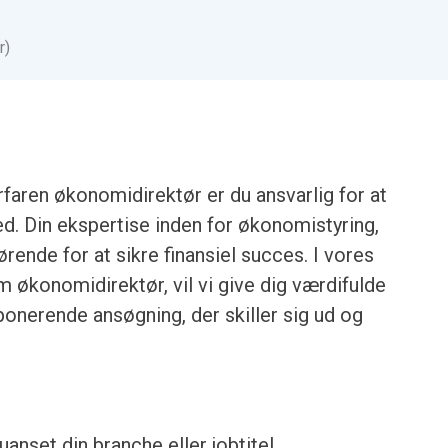
r)
faren økonomidirektør er du ansvarlig for at
ed. Din ekspertise inden for økonomistyring,
rende for at sikre finansiel succes. I vores
m økonomidirektør, vil vi give dig værdifulde
mponerende ansøgning, der skiller sig ud og
anset din branche eller jobtitel.