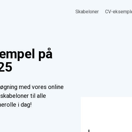
Skabeloner
CV-eksempl
sempel på
025
øgning med vores online
kabeloner til alle
erolle i dag!