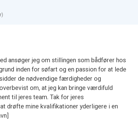
r)
ed ansøger jeg om stillingen som bådfører hos
rund inden for søfart og en passion for at lede
 besidder de nødvendige færdigheder og
r overbevist om, at jeg kan bringe værdifuld
nt til jeres team. Tak for jeres
t drøfte mine kvalifikationer yderligere i en
avn]