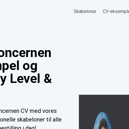
Skabeloner
CV-eksempl
koncernen
pel og
ry Level &
oncernen CV med vores
nelle skabeloner til alle
stilling i dag!