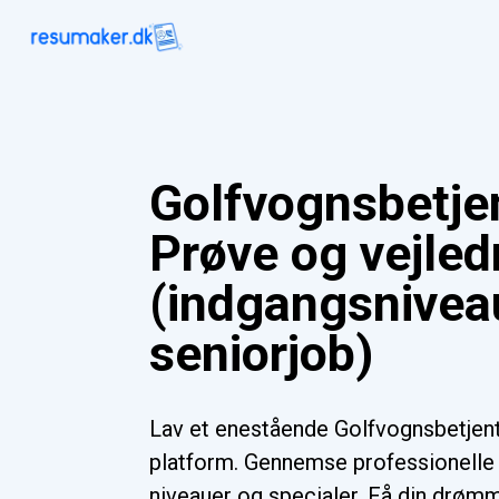
Golfvognsbetje
Prøve og vejled
(indgangsnivea
seniorjob)
Lav et enestående Golfvognsbetjen
platform. Gennemse professionelle s
niveauer og specialer. Få din drømme