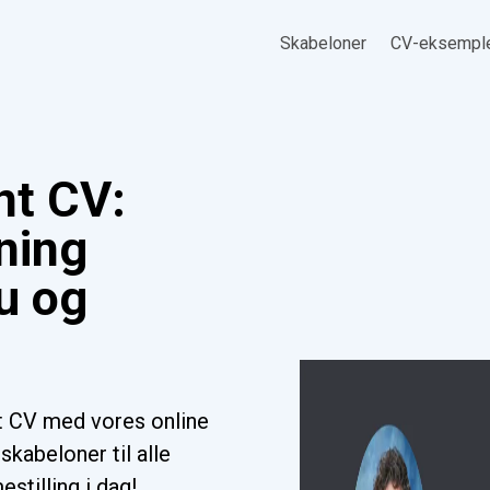
Skabeloner
CV-eksempl
nt CV:
ning
u og
t CV med vores online
kabeloner til alle
stilling i dag!