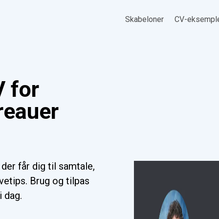
Skabeloner
CV-eksempl
 for
reauer
der får dig til samtale,
etips. Brug og tilpas
i dag.