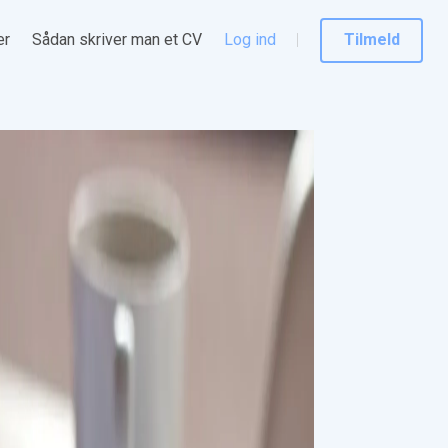
er
Sådan skriver man et CV
Log ind
Tilmeld