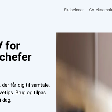
Skabeloner
CV-eksempl
 for
tchefer
der får dig til samtale,
etips. Brug og tilpas
i dag.