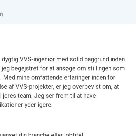
r)
 dygtig VVS-ingeniør med solid baggrund inden
r jeg begejstret for at ansøge om stillingen som
n. Med mine omfattende erfaringer inden for
e af VVS-projekter, er jeg overbevist om, at
il jeres team. Jeg ser frem til at have
ikationer yderligere.
anset din branche eller jobtitel.