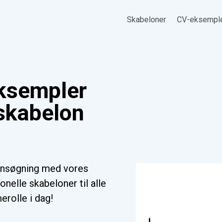
Skabeloner
CV-eksempl
ksempler
(skabelon
ansøgning med vores
nelle skabeloner til alle
erolle i dag!