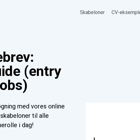
Skabeloner
CV-eksempl
ebrev:
ide (entry
jobs)
gning med vores online
kabeloner til alle
erolle i dag!