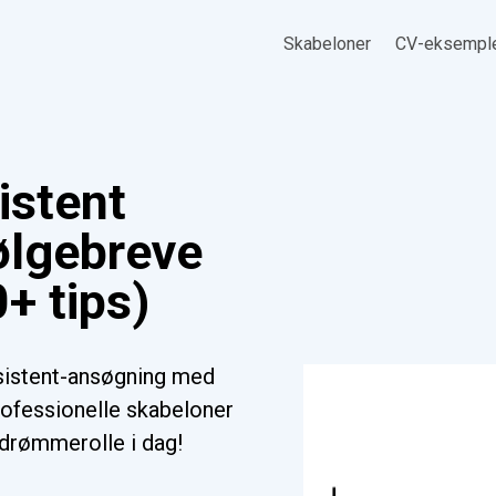
Skabeloner
CV-eksempl
istent
ølgebreve
+ tips)
sistent-ansøgning med
ofessionelle skabeloner
n drømmerolle i dag!