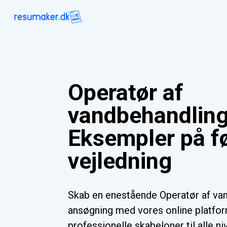
Operatør af
vandbehandlin
Eksempler på f
vejledning
Skab en enestående Operatør af va
ansøgning med vores online platf
professionelle skabeloner til alle n