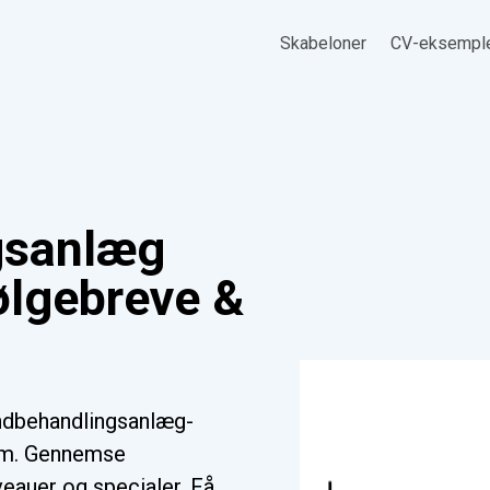
Skabeloner
CV-eksempl
gsanlæg
ølgebreve &
ndbehandlingsanlæg-
orm. Gennemse
iveauer og specialer. Få