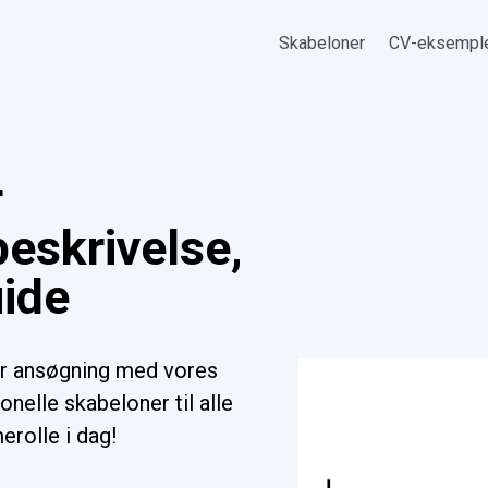
Skabeloner
CV-eksempl
r
eskrivelse,
ide
r ansøgning med vores
nelle skabeloner til alle
erolle i dag!