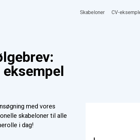
Skabeloner
CV-eksempl
ølgebrev:
, eksempel
ansøgning med vores
nelle skabeloner til alle
erolle i dag!