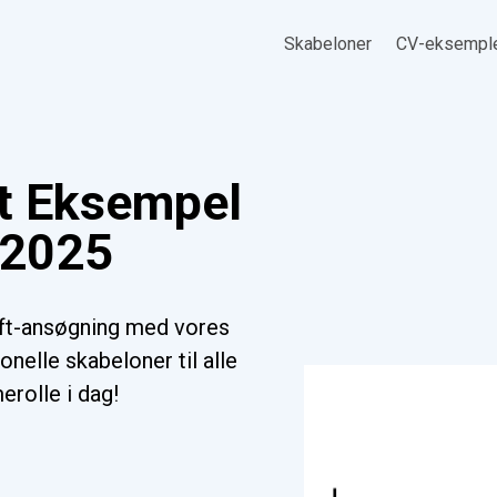
Skabeloner
CV-eksempl
ift Eksempel
l 2025
ift-ansøgning med vores
nelle skabeloner til alle
erolle i dag!