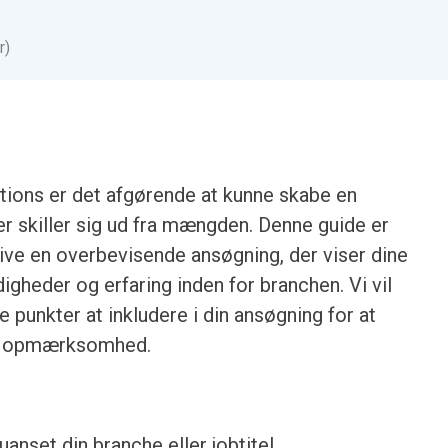
r)
tions er det afgørende at kunne skabe en
r skiller sig ud fra mængden. Denne guide er
rive en overbevisende ansøgning, der viser dine
igheder og erfaring inden for branchen. Vi vil
 punkter at inkludere i din ansøgning for at
ens opmærksomhed.
anset din branche eller jobtitel.