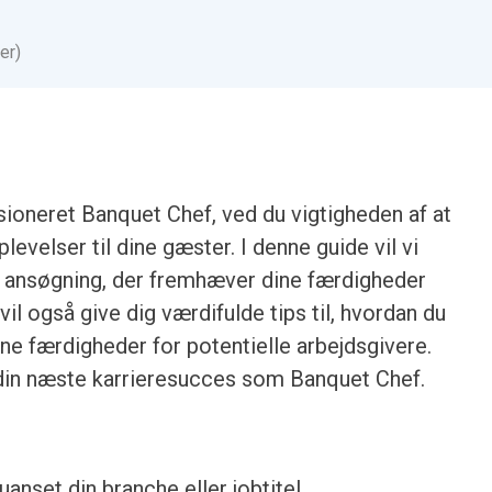
er)
ioneret Banquet Chef, ved du vigtigheden af at
evelser til dine gæster. I denne guide vil vi
iv ansøgning, der fremhæver dine færdigheder
vil også give dig værdifulde tips til, hvordan du
ne færdigheder for potentielle arbejdsgivere.
din næste karrieresucces som Banquet Chef.
anset din branche eller jobtitel.