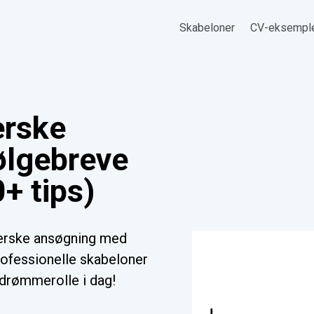
Skabeloner
CV-eksempl
erske
ølgebreve
+ tips)
jerske ansøgning med
ofessionelle skabeloner
n drømmerolle i dag!