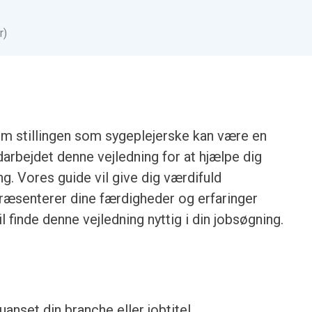
r)
om stillingen som sygeplejerske kan være en
darbejdet denne vejledning for at hjælpe dig
g. Vores guide vil give dig værdifuld
ræsenterer dine færdigheder og erfaringer
l finde denne vejledning nyttig i din jobsøgning.
anset din branche eller jobtitel.