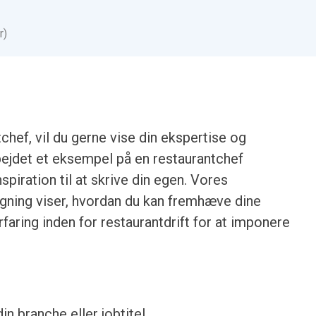
r)
chef, vil du gerne vise din ekspertise og
bejdet et eksempel på en restaurantchef​​
piration til at skrive din egen. Vores
øgning viser, hvordan du kan fremhæve dine
ring inden for restaurantdrift for at imponere
din branche eller jobtitel.