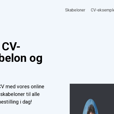
Skabeloner
CV-eksempl
 CV-
belon og
CV med vores online
kabeloner til alle
stilling i dag!