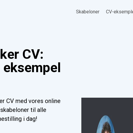
Skabeloner
CV-eksempl
iker CV:
, eksempel
ker CV med vores online
kabeloner til alle
stilling i dag!